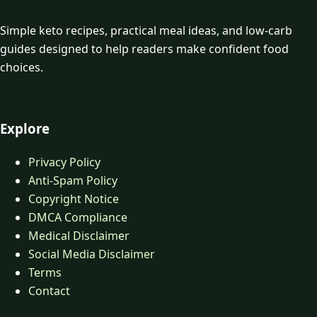
Simple keto recipes, practical meal ideas, and low-carb
guides designed to help readers make confident food
choices.
Explore
Privacy Policy
Anti-Spam Policy
Copyright Notice
DMCA Compliance
Medical Disclaimer
Social Media Disclaimer
Terms
Contact