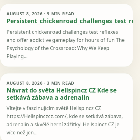
AUGUST 8, 2026 · 9 MIN READ
Persistent_chickenroad_challenges_test_ref
Persistent chickenroad challenges test reflexes
and offer addictive gameplay for hours of fun The
Psychology of the Crossroad: Why We Keep
Playing...
AUGUST 8, 2026 · 3 MIN READ
Návrat do světa Hellspincz CZ Kde se
setkává zábava a adrenalin
Vítejte v fascinujícím světě Hellspincz CZ
https://Hellspinczcz.com/, kde se setkává zábava,
adrenalin a skvělé herní zážitky! Hellspincz CZ je
více než jen...