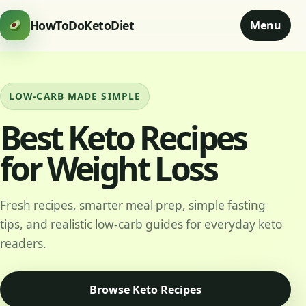
HowToDoKetoDiet
Menu
LOW-CARB MADE SIMPLE
Best Keto Recipes
for Weight Loss
Fresh recipes, smarter meal prep, simple fasting
tips, and realistic low-carb guides for everyday keto
readers.
Browse Keto Recipes