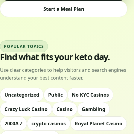
Start a Meal Plan
POPULAR TOPICS
Find what fits your keto day.
Use clear categories to help visitors and search engines
understand your best content faster.
Uncategorized
Public
No KYC Casinos
Crazy Luck Casino
Casino
Gambling
2000A Z
crypto casinos
Royal Planet Casino