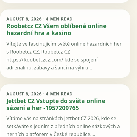
AUGUST 8, 2026 · 4 MIN READ
Roobetcz CZ Všem oblíbená online
hazardní hra a kasino
Vítejte ve fascinujícím světě online hazardních her
s Roobetcz CZ, Roobetcz CZ
https://Roobetczcz.com/ kde se spojení
adrenalinu, zábavy a šancí na výhru...
AUGUST 8, 2026 · 4 MIN READ
Jettbet CZ Vstupte do světa online
sázení a her -1957209765
Vítáme vás na stránkách Jettbet CZ 2026, kde se
setkáváte s jedním z předních online sázkových a
herních platforem v České republice....