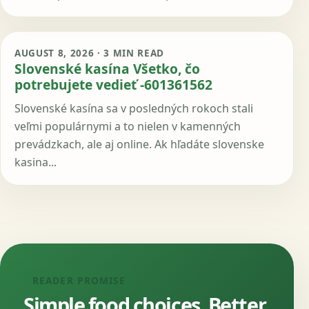
AUGUST 8, 2026 · 3 MIN READ
Slovenské kasína Všetko, čo
potrebujete vedieť -601361562
Slovenské kasína sa v posledných rokoch stali
veľmi populárnymi a to nielen v kamenných
prevádzkach, ale aj online. Ak hľadáte slovenske
kasina...
READER PROMISE
Simple food choices. Better