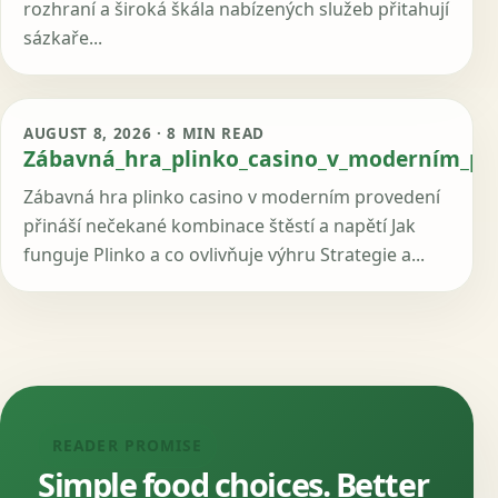
rozhraní a široká škála nabízených služeb přitahují
sázkaře...
AUGUST 8, 2026 · 8 MIN READ
Zábavná_hra_plinko_casino_v_moderním_pr
Zábavná hra plinko casino v moderním provedení
přináší nečekané kombinace štěstí a napětí Jak
funguje Plinko a co ovlivňuje výhru Strategie a...
READER PROMISE
Simple food choices. Better