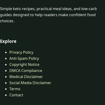
Simple keto recipes, practical meal ideas, and low-carb
guides designed to help readers make confident food
choices.
Explore
Privacy Policy
Anti-Spam Policy
Copyright Notice
DMCA Compliance
Medical Disclaimer
Social Media Disclaimer
Terms
Contact