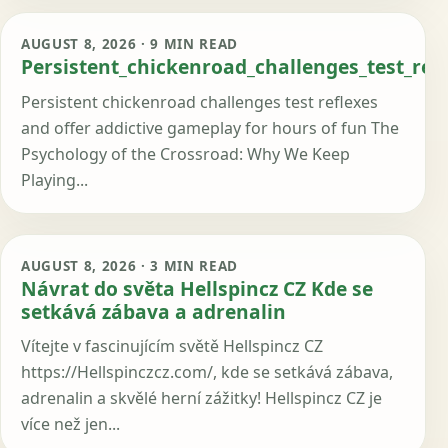
AUGUST 8, 2026 · 9 MIN READ
Persistent_chickenroad_challenges_test_ref
Persistent chickenroad challenges test reflexes
and offer addictive gameplay for hours of fun The
Psychology of the Crossroad: Why We Keep
Playing...
AUGUST 8, 2026 · 3 MIN READ
Návrat do světa Hellspincz CZ Kde se
setkává zábava a adrenalin
Vítejte v fascinujícím světě Hellspincz CZ
https://Hellspinczcz.com/, kde se setkává zábava,
adrenalin a skvělé herní zážitky! Hellspincz CZ je
více než jen...