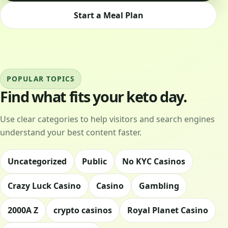
Start a Meal Plan
POPULAR TOPICS
Find what fits your keto day.
Use clear categories to help visitors and search engines
understand your best content faster.
Uncategorized
Public
No KYC Casinos
Crazy Luck Casino
Casino
Gambling
2000A Z
crypto casinos
Royal Planet Casino