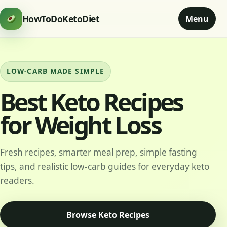
HowToDoKetoDiet
Menu
LOW-CARB MADE SIMPLE
Best Keto Recipes
for Weight Loss
Fresh recipes, smarter meal prep, simple fasting
tips, and realistic low-carb guides for everyday keto
readers.
Browse Keto Recipes