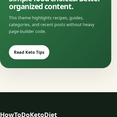
organized content.
This theme highlights recipes, guides,
categories, and recent posts without heavy
page-builder code.
Read Keto Tips
HowToDoKetoDiet