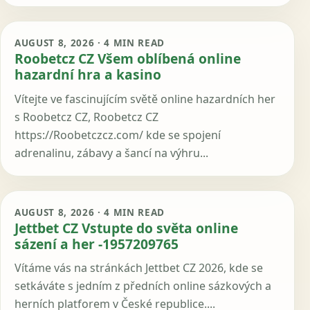
AUGUST 8, 2026 · 4 MIN READ
Roobetcz CZ Všem oblíbená online
hazardní hra a kasino
Vítejte ve fascinujícím světě online hazardních her
s Roobetcz CZ, Roobetcz CZ
https://Roobetczcz.com/ kde se spojení
adrenalinu, zábavy a šancí na výhru...
AUGUST 8, 2026 · 4 MIN READ
Jettbet CZ Vstupte do světa online
sázení a her -1957209765
Vítáme vás na stránkách Jettbet CZ 2026, kde se
setkáváte s jedním z předních online sázkových a
herních platforem v České republice....