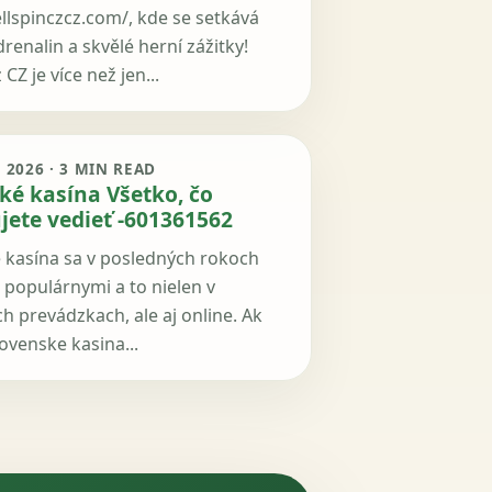
ellspinczcz.com/, kde se setkává
renalin a skvělé herní zážitky!
 CZ je více než jen...
 2026 · 3 MIN READ
ké kasína Všetko, čo
jete vedieť -601361562
 kasína sa v posledných rokoch
i populárnymi a to nielen v
 prevádzkach, ale aj online. Ak
ovenske kasina...