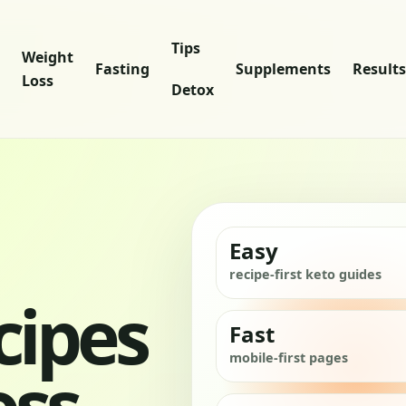
Tips
Weight
Fasting
Supplements
Results
Loss
Detox
Easy
recipe-first keto guides
cipes
Fast
mobile-first pages
oss