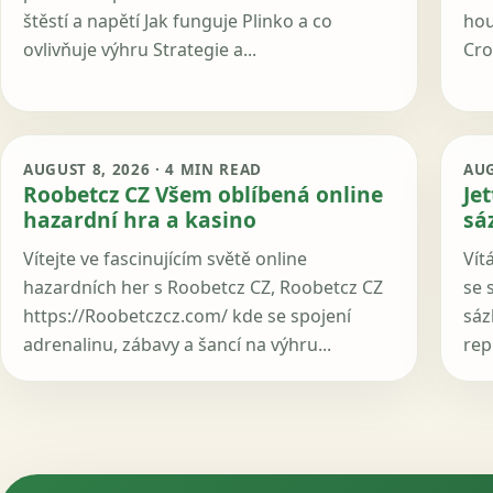
štěstí a napětí Jak funguje Plinko a co
hou
ovlivňuje výhru Strategie a...
Cro
AUGUST 8, 2026 · 4 MIN READ
AUG
Roobetcz CZ Všem oblíbená online
Je
hazardní hra a kasino
sá
Vítejte ve fascinujícím světě online
Vít
hazardních her s Roobetcz CZ, Roobetcz CZ
se 
https://Roobetczcz.com/ kde se spojení
sáz
adrenalinu, zábavy a šancí na výhru...
repu