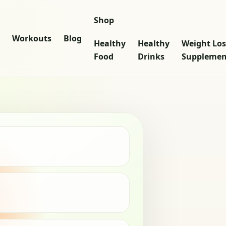
Shop
Workouts
Blog
Healthy
Healthy
Weight Los
Food
Drinks
Supplemen