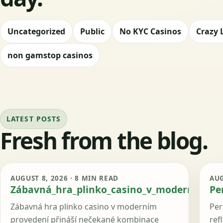
Uncategorized
Public
No KYC Casinos
Crazy 
non gamstop casinos
LATEST POSTS
Fresh from the blog.
AUGUST 8, 2026 · 8 MIN READ
AUG
Zábavná_hra_plinko_casino_v_moderním_pr
Pe
Zábavná hra plinko casino v moderním
Per
provedení přináší nečekané kombinace
ref