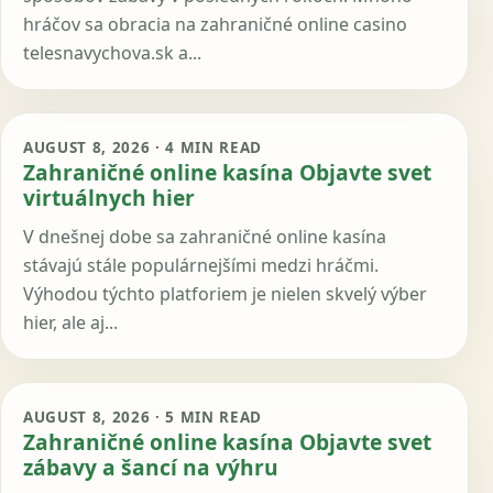
hráčov sa obracia na zahraničné online casino
telesnavychova.sk a...
AUGUST 8, 2026 · 4 MIN READ
Zahraničné online kasína Objavte svet
virtuálnych hier
V dnešnej dobe sa zahraničné online kasína
stávajú stále populárnejšími medzi hráčmi.
Výhodou týchto platforiem je nielen skvelý výber
hier, ale aj...
AUGUST 8, 2026 · 5 MIN READ
Zahraničné online kasína Objavte svet
zábavy a šancí na výhru