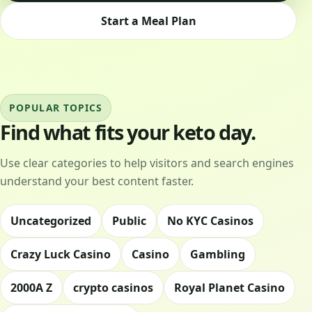
Start a Meal Plan
POPULAR TOPICS
Find what fits your keto day.
Use clear categories to help visitors and search engines
understand your best content faster.
Uncategorized
Public
No KYC Casinos
Crazy Luck Casino
Casino
Gambling
2000A Z
crypto casinos
Royal Planet Casino