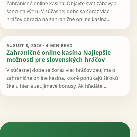
Zahraničné online kasína: Objavte svet zábavy a
šancí na výhru V súčasnej dobe sa čoraz viac
hráčov obracia na zahraničné online kasína...
AUGUST 8, 2026 · 4 MIN READ
Zahraničné online kasína Najlepšie
možnosti pre slovenských hráčov
V súčasnej dobe sa čoraz viac hráčov zaujíma o
zahraničné online kasína, ktoré ponúkajú širokú
škálu hier a zaujímavé bonusy. Ak hľadáte...