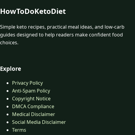
HowToDoKetoDiet
Simple keto recipes, practical meal ideas, and low-carb
guides designed to help readers make confident food
choices.
Explore
Privacy Policy
Anti-Spam Policy
Copyright Notice
DMCA Compliance
Medical Disclaimer
Social Media Disclaimer
Terms