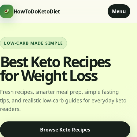
HowToDoKetoDiet
Menu
LOW-CARB MADE SIMPLE
Best Keto Recipes
for Weight Loss
Fresh recipes, smarter meal prep, simple fasting
tips, and realistic low-carb guides for everyday keto
readers.
Browse Keto Recipes