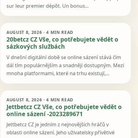
sur leur premier dépôt. Un bonus...
AUGUST 8, 2026 · 4 MIN READ
20betcz CZ Vše, co potřebujete vědět o
sázkových službách
V dnešní digitální době se online sázení stává čím
dál tím populárnějším a snadněji dostupným. Mezi
mnoha platformami, které na trhu existují,...
AUGUST 8, 2026 · 4 MIN READ
Jettbetcz CZ Vše, co potřebujete vědět o
online sázení -2023289671
Jettbetcz CZ je jedním z nejnovějších hráčů v
oblasti online sázení. Jeho uživatelsky přívětivé