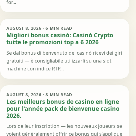
for...
AUGUST 8, 2026 · 6 MIN READ
Migliori bonus casinò: Casinò Crypto
tutte le promozioni top a 6 2026
Se dal bonus di benvenuto del casinò ricevi dei giri
gratuiti — è consigliabile utilizzarli su una slot
machine con indice RTP...
AUGUST 8, 2026 · 8 MIN READ
Les meilleurs bonus de casino en ligne
pour l’année pack de bienvenue casino
2026.
Lors de leur inscription — les nouveaux joueurs se
voient généralement offrir ce bonus qui s’applique