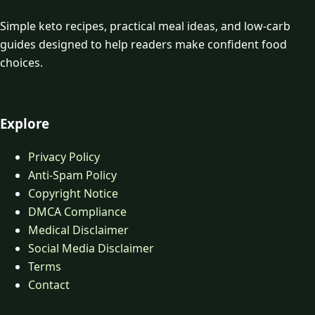
Simple keto recipes, practical meal ideas, and low-carb
guides designed to help readers make confident food
choices.
Explore
Privacy Policy
Anti-Spam Policy
Copyright Notice
DMCA Compliance
Medical Disclaimer
Social Media Disclaimer
Terms
Contact