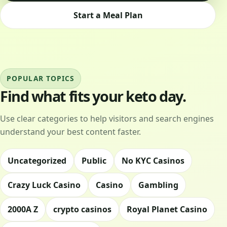
Start a Meal Plan
POPULAR TOPICS
Find what fits your keto day.
Use clear categories to help visitors and search engines
understand your best content faster.
Uncategorized
Public
No KYC Casinos
Crazy Luck Casino
Casino
Gambling
2000A Z
crypto casinos
Royal Planet Casino