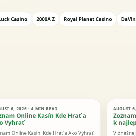
Luck Casino
2000A Z
Royal Planet Casino
DaVin
UST 6, 2026 · 4 MIN READ
AUGUST 6,
znam Online Kasín Kde Hrať a
Zoznam 
o Vyhrať
k najl
nam Online Kasín: Kde Hrať a Ako Vyhrať
V dnešnej