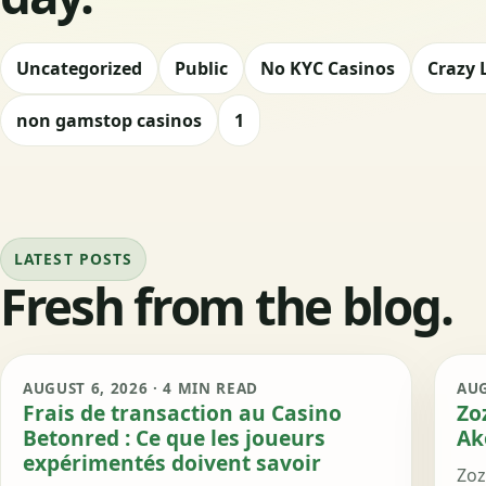
Uncategorized
Public
No KYC Casinos
Crazy 
non gamstop casinos
1
LATEST POSTS
Fresh from the blog.
AUGUST 6, 2026 · 4 MIN READ
AUG
Frais de transaction au Casino
Zo
Betonred : Ce que les joueurs
Ak
expérimentés doivent savoir
Zoz