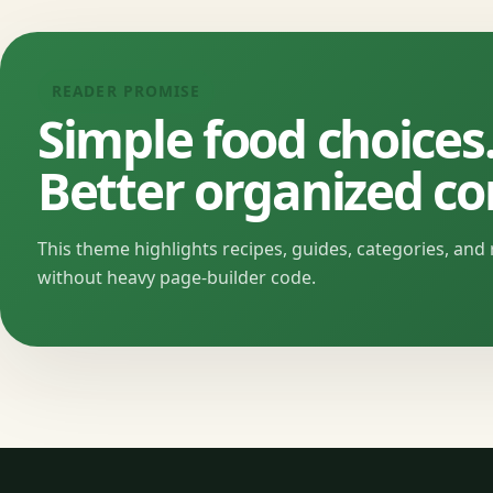
READER PROMISE
Simple food choices
Better organized co
This theme highlights recipes, guides, categories, and
without heavy page-builder code.