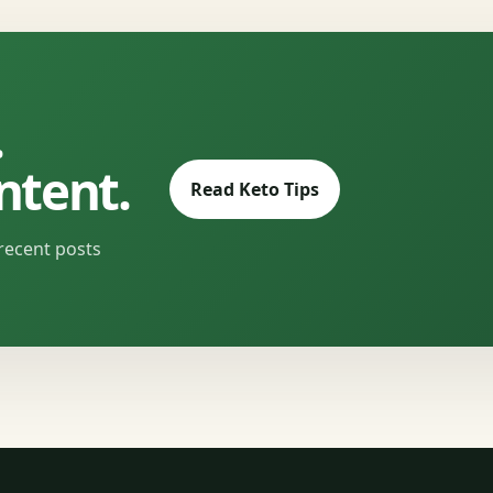
.
ntent.
Read Keto Tips
 recent posts