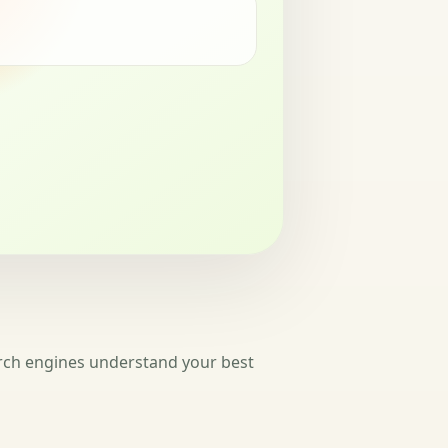
earch engines understand your best