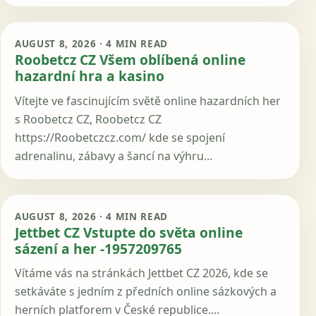
AUGUST 8, 2026 · 4 MIN READ
Roobetcz CZ Všem oblíbená online
hazardní hra a kasino
Vítejte ve fascinujícím světě online hazardních her
s Roobetcz CZ, Roobetcz CZ
https://Roobetczcz.com/ kde se spojení
adrenalinu, zábavy a šancí na výhru...
AUGUST 8, 2026 · 4 MIN READ
Jettbet CZ Vstupte do světa online
sázení a her -1957209765
Vítáme vás na stránkách Jettbet CZ 2026, kde se
setkáváte s jedním z předních online sázkových a
herních platforem v České republice....