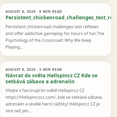
AUGUST 8, 2026 · 9 MIN READ
Persistent_chickenroad_challenges_test_ref
Persistent chickenroad challenges test reflexes
and offer addictive gameplay for hours of fun The
Psychology of the Crossroad: Why We Keep
Playing...
AUGUST 8, 2026 · 3 MIN READ
Návrat do světa Hellspincz CZ Kde se
setkává zábava a adrenalin
Vítejte v fascinujícím světě Hellspincz CZ
https://Hellspinczcz.com/, kde se setkává zábava,
adrenalin a skvělé herní zážitky! Hellspincz CZ je
více než jen...