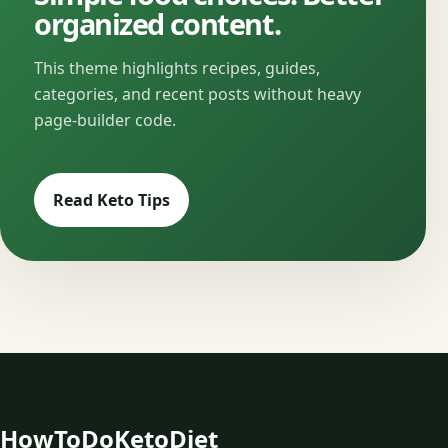
organized content.
This theme highlights recipes, guides,
categories, and recent posts without heavy
page-builder code.
Read Keto Tips
HowToDoKetoDiet