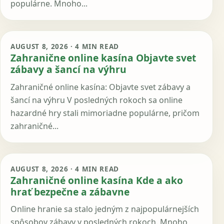
populárne. Mnoho...
AUGUST 8, 2026 · 4 MIN READ
Zahranične online kasína Objavte svet
zábavy a šancí na výhru
Zahraničné online kasína: Objavte svet zábavy a
šancí na výhru V posledných rokoch sa online
hazardné hry stali mimoriadne populárne, pričom
zahraničné...
AUGUST 8, 2026 · 4 MIN READ
Zahraničné online kasína Kde a ako
hrať bezpečne a zábavne
Online hranie sa stalo jedným z najpopulárnejších
spôsobov zábavy v posledných rokoch. Mnoho