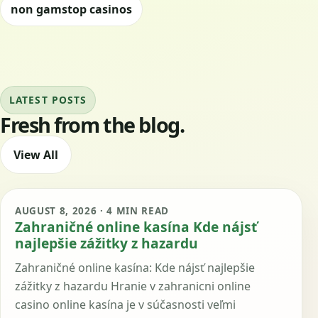
non gamstop casinos
LATEST POSTS
Fresh from the blog.
View All
AUGUST 8, 2026 · 4 MIN READ
Zahraničné online kasína Kde nájsť
najlepšie zážitky z hazardu
Zahraničné online kasína: Kde nájsť najlepšie
zážitky z hazardu Hranie v zahranicni online
casino online kasína je v súčasnosti veľmi