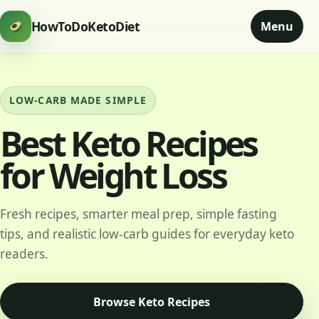
HowToDoKetoDiet
Menu
LOW-CARB MADE SIMPLE
Best Keto Recipes
for Weight Loss
Fresh recipes, smarter meal prep, simple fasting
tips, and realistic low-carb guides for everyday keto
readers.
Browse Keto Recipes