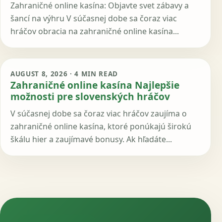
Zahraničné online kasína: Objavte svet zábavy a
šancí na výhru V súčasnej dobe sa čoraz viac
hráčov obracia na zahraničné online kasína...
AUGUST 8, 2026 · 4 MIN READ
Zahraničné online kasína Najlepšie
možnosti pre slovenských hráčov
V súčasnej dobe sa čoraz viac hráčov zaujíma o
zahraničné online kasína, ktoré ponúkajú širokú
škálu hier a zaujímavé bonusy. Ak hľadáte...