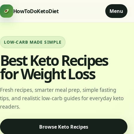
HowToDoKetoDiet
Menu
LOW-CARB MADE SIMPLE
Best Keto Recipes
for Weight Loss
Fresh recipes, smarter meal prep, simple fasting
tips, and realistic low-carb guides for everyday keto
readers.
Browse Keto Recipes