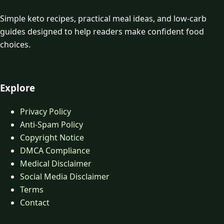
Simple keto recipes, practical meal ideas, and low-carb
guides designed to help readers make confident food
choices.
Explore
Privacy Policy
Anti-Spam Policy
Copyright Notice
DMCA Compliance
Medical Disclaimer
Social Media Disclaimer
Terms
Contact