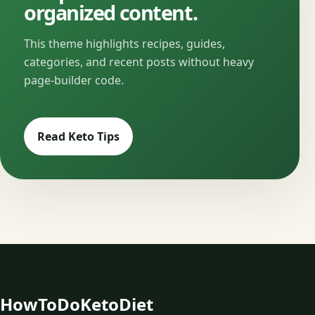
organized content.
This theme highlights recipes, guides,
categories, and recent posts without heavy
page-builder code.
Read Keto Tips
HowToDoKetoDiet