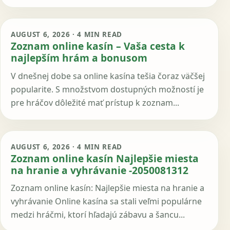
AUGUST 6, 2026 · 4 MIN READ
Zoznam online kasín – Vaša cesta k
najlepším hrám a bonusom
V dnešnej dobe sa online kasína tešia čoraz väčšej
popularite. S množstvom dostupných možností je
pre hráčov dôležité mať prístup k zoznam...
AUGUST 6, 2026 · 4 MIN READ
Zoznam online kasín Najlepšie miesta
na hranie a vyhrávanie -2050081312
Zoznam online kasín: Najlepšie miesta na hranie a
vyhrávanie Online kasína sa stali veľmi populárne
medzi hráčmi, ktorí hľadajú zábavu a šancu...