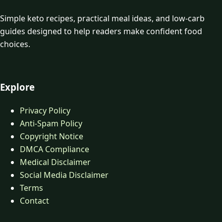
Simple keto recipes, practical meal ideas, and low-carb
guides designed to help readers make confident food
choices.
Explore
Privacy Policy
Anti-Spam Policy
Copyright Notice
DMCA Compliance
Medical Disclaimer
Social Media Disclaimer
Terms
Contact