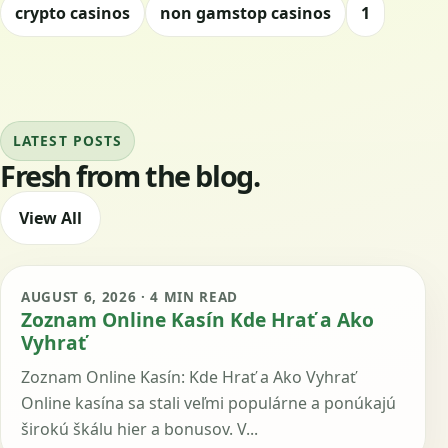
crypto casinos
non gamstop casinos
1
LATEST POSTS
Fresh from the blog.
View All
AUGUST 6, 2026 · 4 MIN READ
Zoznam Online Kasín Kde Hrať a Ako
Vyhrať
Zoznam Online Kasín: Kde Hrať a Ako Vyhrať
Online kasína sa stali veľmi populárne a ponúkajú
širokú škálu hier a bonusov. V...