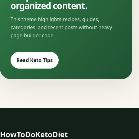
organized content.
This theme highlights recipes, guides,
categories, and recent posts without heavy
page-builder code.
Read Keto Tips
HowToDoKetoDiet