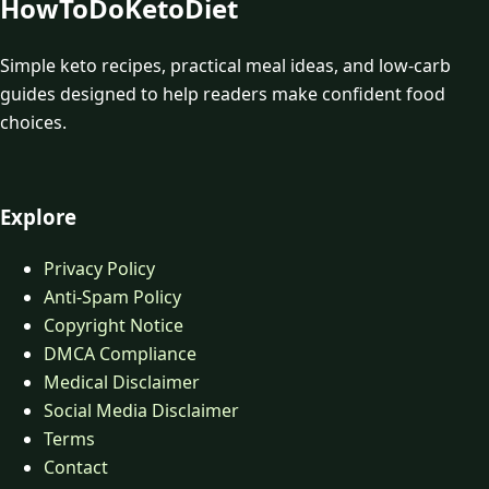
HowToDoKetoDiet
Simple keto recipes, practical meal ideas, and low-carb
guides designed to help readers make confident food
choices.
Explore
Privacy Policy
Anti-Spam Policy
Copyright Notice
DMCA Compliance
Medical Disclaimer
Social Media Disclaimer
Terms
Contact