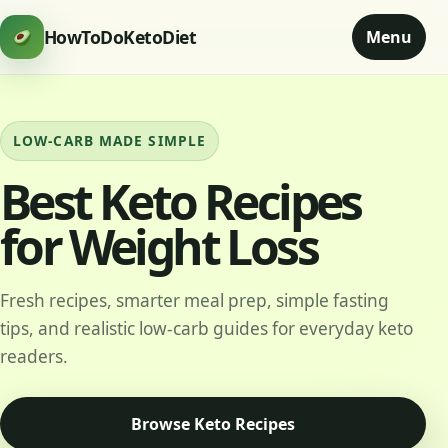
HowToDoKetoDiet
Menu
LOW-CARB MADE SIMPLE
Best Keto Recipes
for Weight Loss
Fresh recipes, smarter meal prep, simple fasting
tips, and realistic low-carb guides for everyday keto
readers.
Browse Keto Recipes