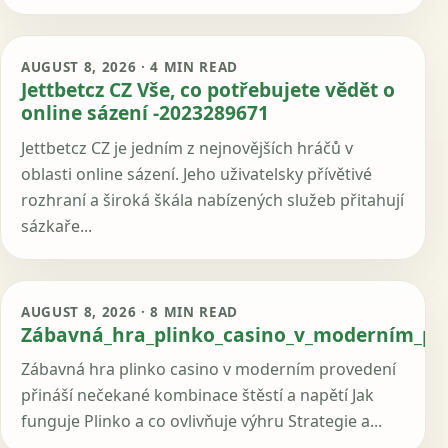
AUGUST 8, 2026 · 4 MIN READ
Jettbetcz CZ Vše, co potřebujete vědět o
online sázení -2023289671
Jettbetcz CZ je jedním z nejnovějších hráčů v
oblasti online sázení. Jeho uživatelsky přívětivé
rozhraní a široká škála nabízených služeb přitahují
sázkaře...
AUGUST 8, 2026 · 8 MIN READ
Zábavná_hra_plinko_casino_v_moderním_pr
Zábavná hra plinko casino v moderním provedení
přináší nečekané kombinace štěstí a napětí Jak
funguje Plinko a co ovlivňuje výhru Strategie a...