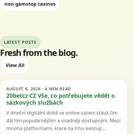
non gamstop casinos
LATEST POSTS
Fresh from the blog.
View All
AUGUST 8, 2026 · 4 MIN READ
20betcz CZ Vše, co potřebujete vědět o
sázkových službách
V dnešní digitální době se online sázení stává čím
dál tím populárnějším a snadněji dostupným. Mezi
mnoha platformami, které na trhu existují,...