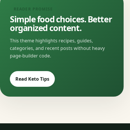
READER PROMISE
Simple food choices. Better
organized content.
This theme highlights recipes, guides,
categories, and recent posts without heavy
page-builder code.
Read Keto Tips