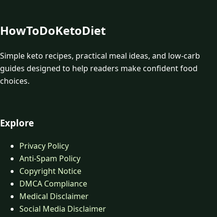
HowToDoKetoDiet
Simple keto recipes, practical meal ideas, and low-carb
guides designed to help readers make confident food
choices.
Explore
Privacy Policy
Anti-Spam Policy
Copyright Notice
DMCA Compliance
Medical Disclaimer
Social Media Disclaimer