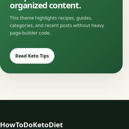
organized content.
This theme highlights recipes, guides,
categories, and recent posts without heavy
page-builder code.
Read Keto Tips
HowToDoKetoDiet