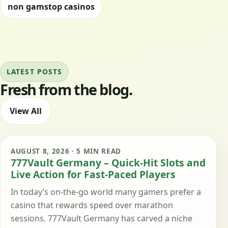
non gamstop casinos
LATEST POSTS
Fresh from the blog.
View All
AUGUST 8, 2026 · 5 MIN READ
777Vault Germany – Quick‑Hit Slots and
Live Action for Fast‑Paced Players
In today’s on‑the‑go world many gamers prefer a
casino that rewards speed over marathon
sessions. 777Vault Germany has carved a niche