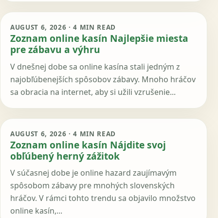
AUGUST 6, 2026 · 4 MIN READ
Zoznam online kasín Najlepšie miesta
pre zábavu a výhru
V dnešnej dobe sa online kasína stali jedným z
najobľúbenejších spôsobov zábavy. Mnoho hráčov
sa obracia na internet, aby si užili vzrušenie...
AUGUST 6, 2026 · 4 MIN READ
Zoznam online kasín Nájdite svoj
obľúbený herný zážitok
V súčasnej dobe je online hazard zaujímavým
spôsobom zábavy pre mnohých slovenských
hráčov. V rámci tohto trendu sa objavilo množstvo
online kasín,...