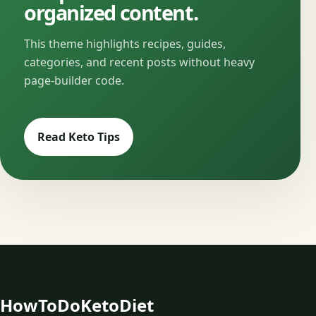
organized content.
This theme highlights recipes, guides,
categories, and recent posts without heavy
page-builder code.
Read Keto Tips
HowToDoKetoDiet