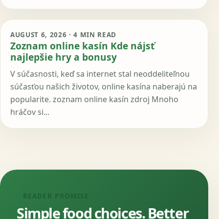
AUGUST 6, 2026 · 4 MIN READ
Zoznam online kasín Kde nájsť
najlepšie hry a bonusy
V súčasnosti, keď sa internet stal neoddeliteľnou
súčasťou našich životov, online kasína naberajú na
popularite. zoznam online kasín zdroj Mnoho
hráčov si...
READER PROMISE
Simple food choices. Better