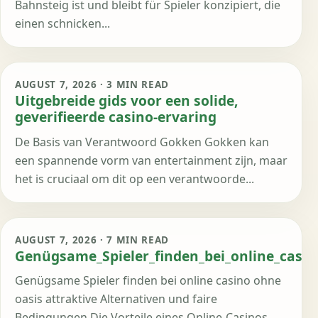
Bahnsteig ist und bleibt für Spieler konzipiert, die
einen schnicken...
AUGUST 7, 2026 · 3 MIN READ
Uitgebreide gids voor een solide,
geverifieerde casino-ervaring
De Basis van Verantwoord Gokken Gokken kan
een spannende vorm van entertainment zijn, maar
het is cruciaal om dit op een verantwoorde...
AUGUST 7, 2026 · 7 MIN READ
Genügsame_Spieler_finden_bei_online_casin
Genügsame Spieler finden bei online casino ohne
oasis attraktive Alternativen und faire
Bedingungen Die Vorteile eines Online-Casinos