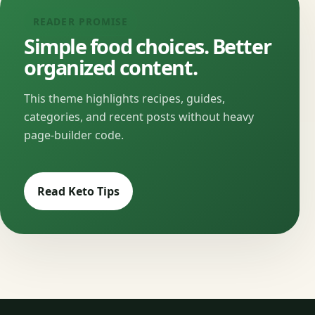
READER PROMISE
Simple food choices. Better
organized content.
This theme highlights recipes, guides,
categories, and recent posts without heavy
page-builder code.
Read Keto Tips