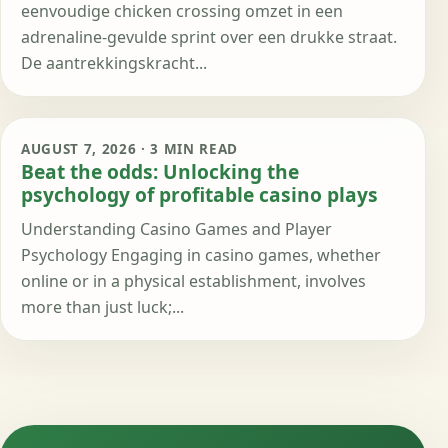
eenvoudige chicken crossing omzet in een
adrenaline‑gevulde sprint over een drukke straat.
De aantrekkingskracht...
AUGUST 7, 2026 · 3 MIN READ
Beat the odds: Unlocking the
psychology of profitable casino plays
Understanding Casino Games and Player
Psychology Engaging in casino games, whether
online or in a physical establishment, involves
more than just luck;...