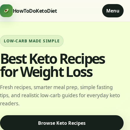
HowToDoKetoDiet
Menu
LOW-CARB MADE SIMPLE
Best Keto Recipes
for Weight Loss
Fresh recipes, smarter meal prep, simple fasting
tips, and realistic low-carb guides for everyday keto
readers.
Browse Keto Recipes