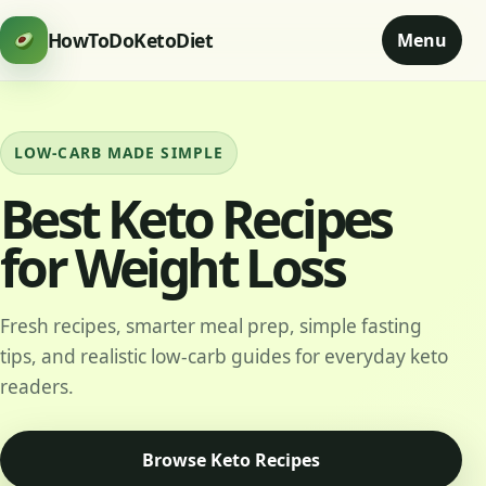
HowToDoKetoDiet
Menu
LOW-CARB MADE SIMPLE
Best Keto Recipes
for Weight Loss
Fresh recipes, smarter meal prep, simple fasting
tips, and realistic low-carb guides for everyday keto
readers.
Browse Keto Recipes