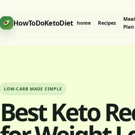
Meal
HowToDoKetoDiet
home
Recipes
Plan
LOW-CARB MADE SIMPLE
Best Keto Re
for Weight L