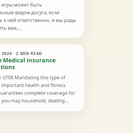
 игры может быть
льным видом досуга, если
ь к ней ответственно, и мы рады
ь вам,...
 2026 · 2 MIN READ
für_interessierte_Spieler_garan
e Medical insurance
tions
 0708 Mandating this type of
 important health and fitness
guarantees complete coverage for
 you may household, dealing...