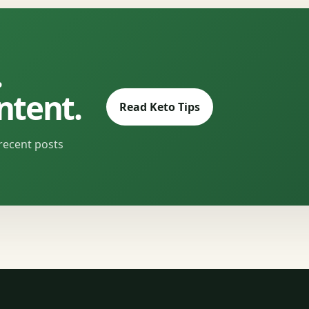
.
ntent.
Read Keto Tips
 recent posts