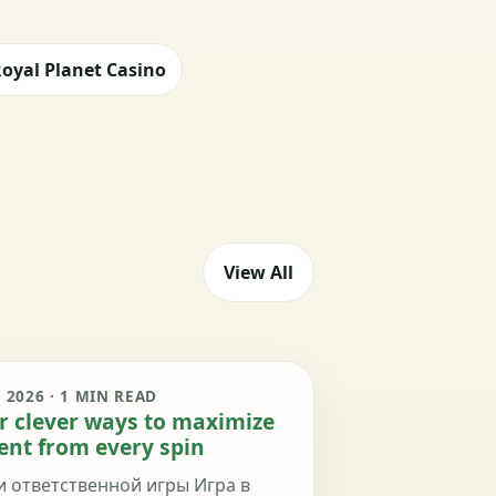
oyal Planet Casino
View All
 2026 · 1 MIN READ
r clever ways to maximize
nt from every spin
и ответственной игры Игра в