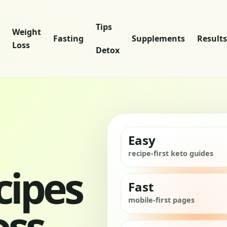
Tips
Weight
Fasting
Supplements
Results
Loss
Detox
Easy
recipe-first keto guides
cipes
Fast
mobile-first pages
oss