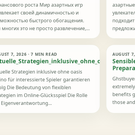
ансового роста Мир азартных игр
азартные
влекает своей динамичностью и
увлекате
зможностью быстрого обогащения.
подходит
 многих это не просто развлечение,...
предложит
UST 7, 2026 · 7 MIN READ
AUGUST 7,
en_road_game_utforskas_djupgående_här
tuelle_Strategien_inklusive_ohne_oasis_casino_
Sensibl
Prepara
uelle Strategien inklusive ohne oasis
Ghstbuyer
ino für interessierte Spieler garantieren
extremely
olg Die Bedeutung von flexiblen
benefits 
ategien im Online-Glücksspiel Die Rolle
those and
 Eigenverantwortung...