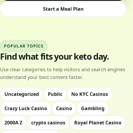
Start a Meal Plan
POPULAR TOPICS
Find what fits your keto day.
Use clear categories to help visitors and search engines
understand your best content faster.
Uncategorized
Public
No KYC Casinos
Crazy Luck Casino
Casino
Gambling
2000A Z
crypto casinos
Royal Planet Casino