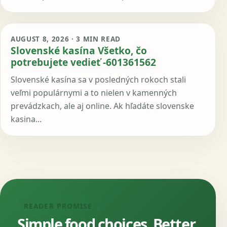
AUGUST 8, 2026 · 3 MIN READ
Slovenské kasína Všetko, čo
potrebujete vedieť -601361562
Slovenské kasína sa v posledných rokoch stali
veľmi populárnymi a to nielen v kamenných
prevádzkach, ale aj online. Ak hľadáte slovenske
kasina...
READER PROMISE
Simple food choices. Better