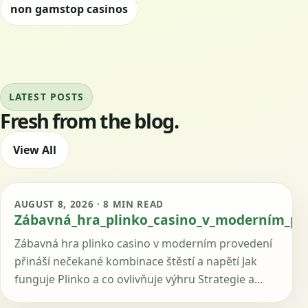
non gamstop casinos
LATEST POSTS
Fresh from the blog.
View All
AUGUST 8, 2026 · 8 MIN READ
Zábavná_hra_plinko_casino_v_moderním_pr
Zábavná hra plinko casino v moderním provedení
přináší nečekané kombinace štěstí a napětí Jak
funguje Plinko a co ovlivňuje výhru Strategie a...