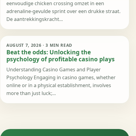
eenvoudige chicken crossing omzet in een
adrenaline‑gevulde sprint over een drukke straat.
De aantrekkingskracht...
AUGUST 7, 2026 · 3 MIN READ
Beat the odds: Unlocking the
psychology of profitable casino plays
Understanding Casino Games and Player
Psychology Engaging in casino games, whether
online or in a physical establishment, involves
more than just luck;...