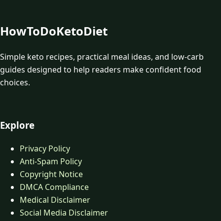
HowToDoKetoDiet
Simple keto recipes, practical meal ideas, and low-carb
guides designed to help readers make confident food
choices.
Explore
Privacy Policy
Anti-Spam Policy
Copyright Notice
DMCA Compliance
Medical Disclaimer
Social Media Disclaimer