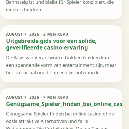
Bahnsteig ist und bleibt für Spieler konzipiert, die
einen schnicken...
AUGUST 7, 2026 · 3 MIN READ
Uitgebreide gids voor een solide,
geverifieerde casino-ervaring
De Basis van Verantwoord Gokken Gokken kan
een spannende vorm van entertainment zijn, maar
het is cruciaal om dit op een verantwoorde...
AUGUST 7, 2026 · 7 MIN READ
Genügsame_Spieler_finden_bei_online_casin
Genügsame Spieler finden bei online casino ohne
oasis attraktive Alternativen und faire
Bedingungen Die Vorteile eines Online-Casinos