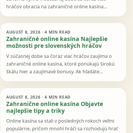
hráčov obracia na zahraničné online kasína...
AUGUST 8, 2026 · 4 MIN READ
Zahraničné online kasína Najlepšie
možnosti pre slovenských hráčov
V súčasnej dobe sa čoraz viac hráčov zaujíma o
zahraničné online kasína, ktoré ponúkajú širokú
škálu hier a zaujímavé bonusy. Ak hľadáte...
AUGUST 8, 2026 · 4 MIN READ
Zahranične online kasína Objavte
najlepšie tipy a triky
Online kasína sa stali v posledných rokoch veľmi
populárne, pričom mnohí hráči sa rozhodujú hrať