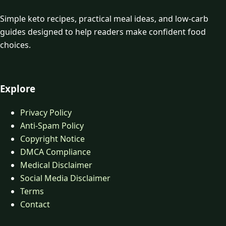
Simple keto recipes, practical meal ideas, and low-carb
guides designed to help readers make confident food
choices.
Explore
Privacy Policy
Anti-Spam Policy
Copyright Notice
DMCA Compliance
Medical Disclaimer
Social Media Disclaimer
Terms
Contact