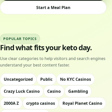
Start a Meal Plan
POPULAR TOPICS
Find what fits your keto day.
Use clear categories to help visitors and search engines
understand your best content faster.
Uncategorized
Public
No KYC Casinos
Crazy Luck Casino
Casino
Gambling
2000A Z
crypto casinos
Royal Planet Casino