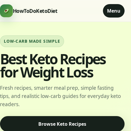
HowToDoKetoDiet
Menu
LOW-CARB MADE SIMPLE
Best Keto Recipes
for Weight Loss
Fresh recipes, smarter meal prep, simple fasting
tips, and realistic low-carb guides for everyday keto
readers.
Browse Keto Recipes