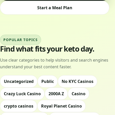
Start a Meal Plan
POPULAR TOPICS
Find what fits your keto day.
Use clear categories to help visitors and search engines
understand your best content faster.
Uncategorized
Public
No KYC Casinos
Crazy Luck Casino
2000A Z
Casino
crypto casinos
Royal Planet Casino