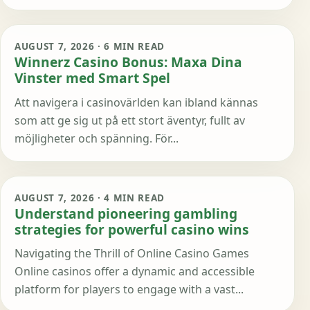
AUGUST 7, 2026 · 6 MIN READ
Winnerz Casino Bonus: Maxa Dina
Vinster med Smart Spel
Att navigera i casinovärlden kan ibland kännas
som att ge sig ut på ett stort äventyr, fullt av
möjligheter och spänning. För...
AUGUST 7, 2026 · 4 MIN READ
Understand pioneering gambling
strategies for powerful casino wins
Navigating the Thrill of Online Casino Games
Online casinos offer a dynamic and accessible
platform for players to engage with a vast...