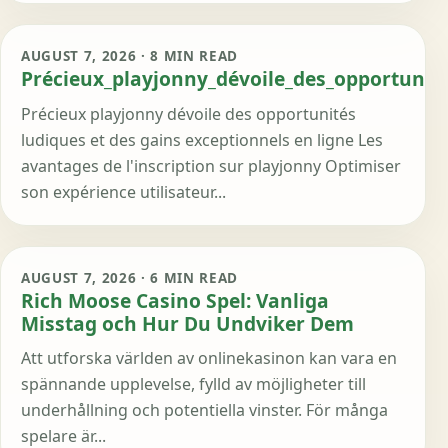
AUGUST 7, 2026 · 8 MIN READ
Précieux_playjonny_dévoile_des_opportunit
Précieux playjonny dévoile des opportunités
ludiques et des gains exceptionnels en ligne Les
avantages de l'inscription sur playjonny Optimiser
son expérience utilisateur...
AUGUST 7, 2026 · 6 MIN READ
Rich Moose Casino Spel: Vanliga
Misstag och Hur Du Undviker Dem
Att utforska världen av onlinekasinon kan vara en
spännande upplevelse, fylld av möjligheter till
underhållning och potentiella vinster. För många
spelare är...