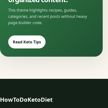
This theme highlights recipes, guides,
categories, and recent posts without heavy
page-builder code.
Read Keto Tips
HowToDoKetoDiet