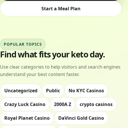
Start a Meal Plan
POPULAR TOPICS
Find what fits your keto day.
Use clear categories to help visitors and search engines
understand your best content faster.
Uncategorized
Public
No KYC Casinos
Crazy Luck Casino
2000A Z
crypto casinos
Royal Planet Casino
DaVinci Gold Casino