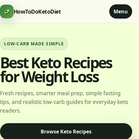
HowToDoKetoDiet
Menu
LOW-CARB MADE SIMPLE
Best Keto Recipes
for Weight Loss
Fresh recipes, smarter meal prep, simple fasting
tips, and realistic low-carb guides for everyday keto
readers.
Browse Keto Recipes