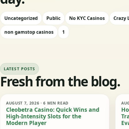
Uncategorized
Public
No KYC Casinos
Crazy 
non gamstop casinos
1
LATEST POSTS
Fresh from the blog.
AUGUST 7, 2026 · 6 MIN READ
AUG
Cleobetra Casino: Quick Wins and
Ho
High‑Intensity Slots for the
Tr
Modern Player
Ev