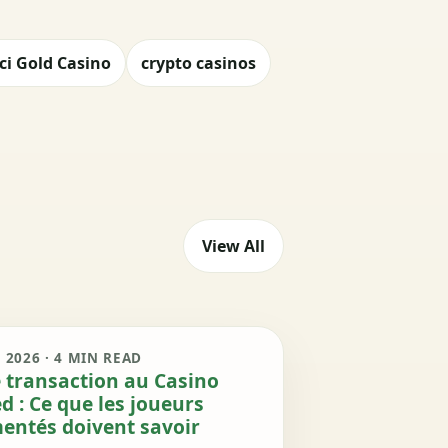
ci Gold Casino
crypto casinos
View All
 2026 · 4 MIN READ
e transaction au Casino
d : Ce que les joueurs
entés doivent savoir