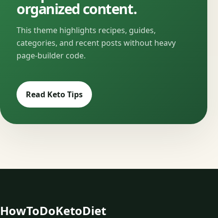
organized content.
This theme highlights recipes, guides,
categories, and recent posts without heavy
page-builder code.
Read Keto Tips
HowToDoKetoDiet