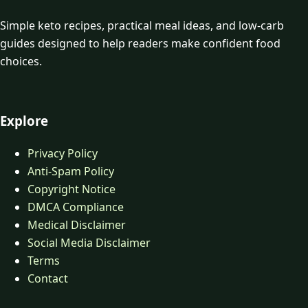
Simple keto recipes, practical meal ideas, and low-carb
guides designed to help readers make confident food
choices.
Explore
Privacy Policy
Anti-Spam Policy
Copyright Notice
DMCA Compliance
Medical Disclaimer
Social Media Disclaimer
Terms
Contact