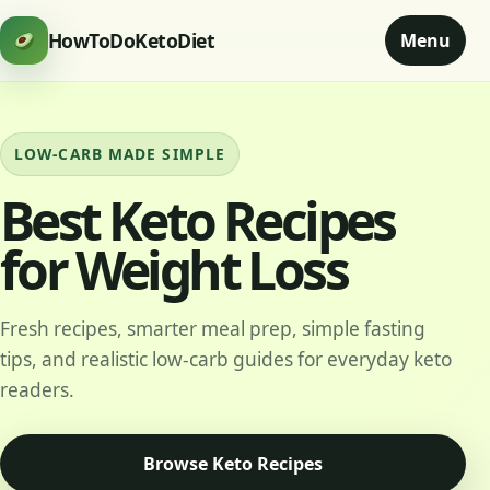
HowToDoKetoDiet
Menu
LOW-CARB MADE SIMPLE
Best Keto Recipes
for Weight Loss
Fresh recipes, smarter meal prep, simple fasting
tips, and realistic low-carb guides for everyday keto
readers.
Browse Keto Recipes