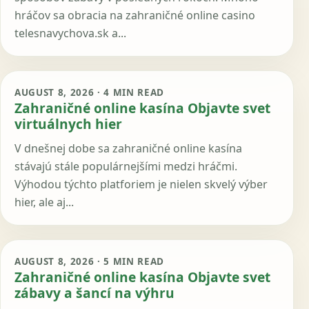
hráčov sa obracia na zahraničné online casino
telesnavychova.sk a...
AUGUST 8, 2026 · 4 MIN READ
Zahraničné online kasína Objavte svet
virtuálnych hier
V dnešnej dobe sa zahraničné online kasína
stávajú stále populárnejšími medzi hráčmi.
Výhodou týchto platforiem je nielen skvelý výber
hier, ale aj...
AUGUST 8, 2026 · 5 MIN READ
Zahraničné online kasína Objavte svet
zábavy a šancí na výhru