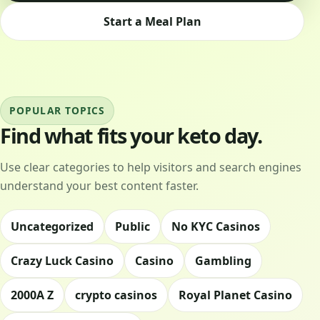
Start a Meal Plan
POPULAR TOPICS
Find what fits your keto day.
Use clear categories to help visitors and search engines
understand your best content faster.
Uncategorized
Public
No KYC Casinos
Crazy Luck Casino
Casino
Gambling
2000A Z
crypto casinos
Royal Planet Casino