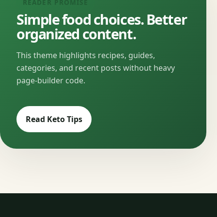
READER PROMISE
Simple food choices. Better
organized content.
This theme highlights recipes, guides,
categories, and recent posts without heavy
page-builder code.
Read Keto Tips