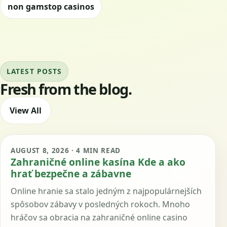
non gamstop casinos
LATEST POSTS
Fresh from the blog.
View All
AUGUST 8, 2026 · 4 MIN READ
Zahraničné online kasína Kde a ako
hrať bezpečne a zábavne
Online hranie sa stalo jedným z najpopulárnejších
spôsobov zábavy v posledných rokoch. Mnoho
hráčov sa obracia na zahraničné online casino