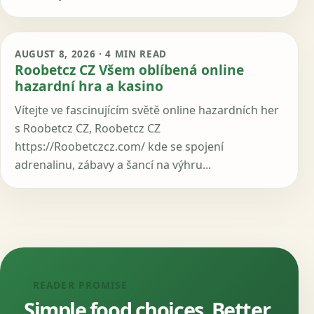
AUGUST 8, 2026 · 4 MIN READ
Roobetcz CZ Všem oblíbená online
hazardní hra a kasino
Vítejte ve fascinujícím světě online hazardních her
s Roobetcz CZ, Roobetcz CZ
https://Roobetczcz.com/ kde se spojení
adrenalinu, zábavy a šancí na výhru...
READER PROMISE
Simple food choices. Better