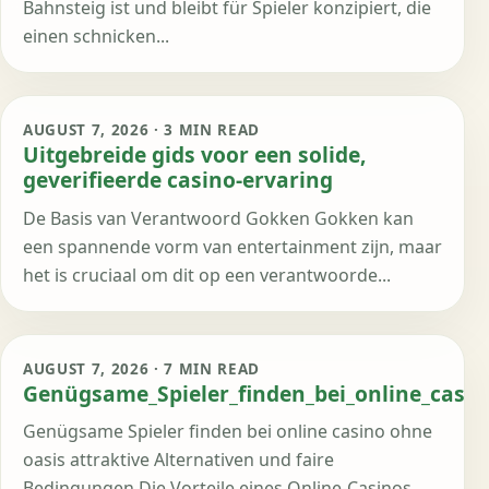
Bahnsteig ist und bleibt für Spieler konzipiert, die
einen schnicken...
AUGUST 7, 2026 · 3 MIN READ
Uitgebreide gids voor een solide,
geverifieerde casino-ervaring
De Basis van Verantwoord Gokken Gokken kan
een spannende vorm van entertainment zijn, maar
het is cruciaal om dit op een verantwoorde...
AUGUST 7, 2026 · 7 MIN READ
Genügsame_Spieler_finden_bei_online_casin
Genügsame Spieler finden bei online casino ohne
oasis attraktive Alternativen und faire
Bedingungen Die Vorteile eines Online-Casinos