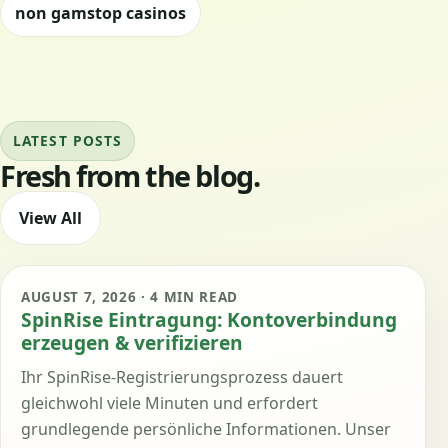
non gamstop casinos
LATEST POSTS
Fresh from the blog.
View All
AUGUST 7, 2026 · 4 MIN READ
SpinRise Eintragung: Kontoverbindung
erzeugen & verifizieren
Ihr SpinRise-Registrierungsprozess dauert
gleichwohl viele Minuten und erfordert
grundlegende persönliche Informationen. Unser