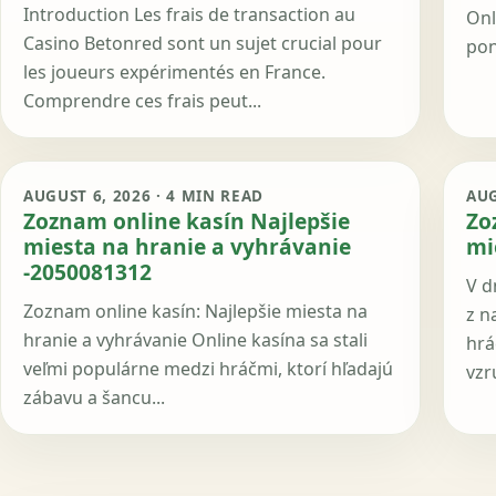
Introduction Les frais de transaction au
Onl
Casino Betonred sont un sujet crucial pour
pon
les joueurs expérimentés en France.
Comprendre ces frais peut...
AUGUST 6, 2026 · 4 MIN READ
AUG
Zoznam online kasín Najlepšie
Zo
miesta na hranie a vyhrávanie
mi
-2050081312
V d
Zoznam online kasín: Najlepšie miesta na
z n
hranie a vyhrávanie Online kasína sa stali
hrá
veľmi populárne medzi hráčmi, ktorí hľadajú
vzr
zábavu a šancu...