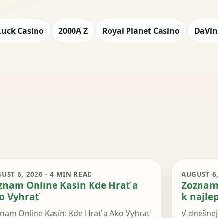
Luck Casino
2000A Z
Royal Planet Casino
DaVin
UST 6, 2026 · 4 MIN READ
AUGUST 6,
znam Online Kasín Kde Hrať a
Zoznam 
o Vyhrať
k najl
nam Online Kasín: Kde Hrať a Ako Vyhrať
V dnešnej