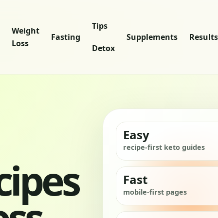
Tips
Weight
Fasting
Supplements
Results
Loss
Detox
Easy
recipe-first keto guides
cipes
Fast
mobile-first pages
oss