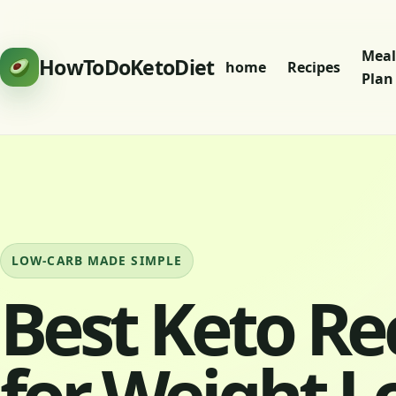
Meal
HowToDoKetoDiet
home
Recipes
Plan
LOW-CARB MADE SIMPLE
Best Keto Re
for Weight L