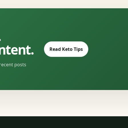
.
ntent.
Read Keto Tips
 recent posts