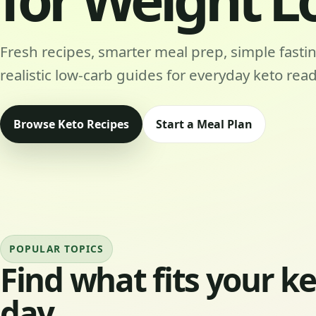
Fresh recipes, smarter meal prep, simple fastin
realistic low-carb guides for everyday keto read
Browse Keto Recipes
Start a Meal Plan
POPULAR TOPICS
Find what fits your k
day.