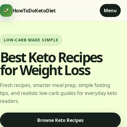
HowToDoKetoDiet
Menu
LOW-CARB MADE SIMPLE
Best Keto Recipes
for Weight Loss
Fresh recipes, smarter meal prep, simple fasting
tips, and realistic low-carb guides for everyday keto
readers.
Browse Keto Recipes