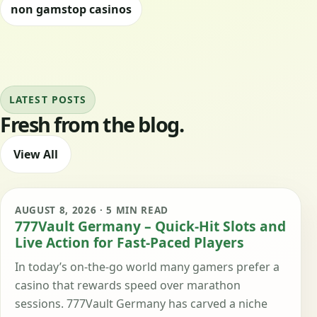
non gamstop casinos
LATEST POSTS
Fresh from the blog.
View All
AUGUST 8, 2026 · 5 MIN READ
777Vault Germany – Quick‑Hit Slots and
Live Action for Fast‑Paced Players
In today’s on‑the‑go world many gamers prefer a
casino that rewards speed over marathon
sessions. 777Vault Germany has carved a niche