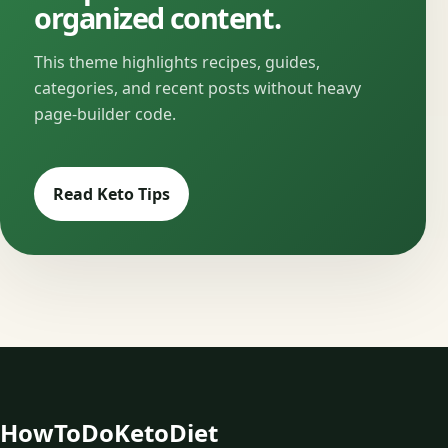
organized content.
This theme highlights recipes, guides,
categories, and recent posts without heavy
page-builder code.
Read Keto Tips
HowToDoKetoDiet