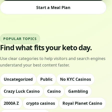
Start a Meal Plan
POPULAR TOPICS
Find what fits your keto day.
Use clear categories to help visitors and search engines
understand your best content faster.
Uncategorized
Public
No KYC Casinos
Crazy Luck Casino
Casino
Gambling
2000A Z
crypto casinos
Royal Planet Casino