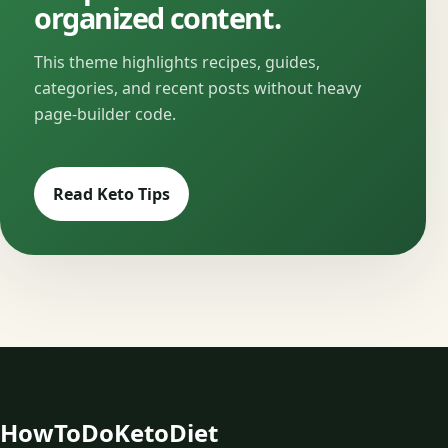
organized content.
This theme highlights recipes, guides,
categories, and recent posts without heavy
page-builder code.
Read Keto Tips
HowToDoKetoDiet