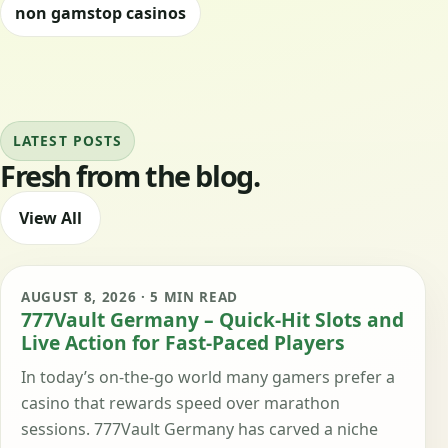
non gamstop casinos
LATEST POSTS
Fresh from the blog.
View All
AUGUST 8, 2026 · 5 MIN READ
777Vault Germany – Quick‑Hit Slots and
Live Action for Fast‑Paced Players
In today’s on‑the‑go world many gamers prefer a
casino that rewards speed over marathon
sessions. 777Vault Germany has carved a niche