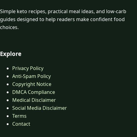
Simple keto recipes, practical meal ideas, and low-carb
guides designed to help readers make confident food
choices.
Explore
Privacy Policy
Anti-Spam Policy
Copyright Notice
DMCA Compliance
Medical Disclaimer
Social Media Disclaimer
Terms
Contact